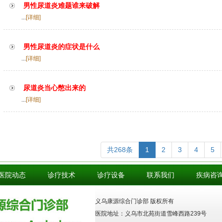
男性尿道炎难题谁来破解
...
[详细]
男性尿道炎的症状是什么
...
[详细]
尿道炎当心憋出来的
...
[详细]
共268条
1
2
3
4
5
医院动态
诊疗技术
诊疗设备
联系我们
疾病咨
义乌康源综合门诊部 版权所有
医院地址：义乌市北苑街道雪峰西路239号