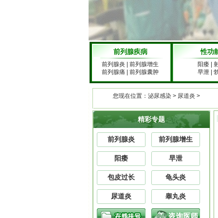
前列腺疾病
性功
前列腺炎
|
前列腺增生
阳痿
|
前列腺痛
|
前列腺囊肿
早泄
|
您现在位置：
泌尿感染
>
尿道炎
>
精彩专题
前列腺炎
前列腺增生
阳痿
早泄
包皮过长
龟头炎
尿道炎
睾丸炎