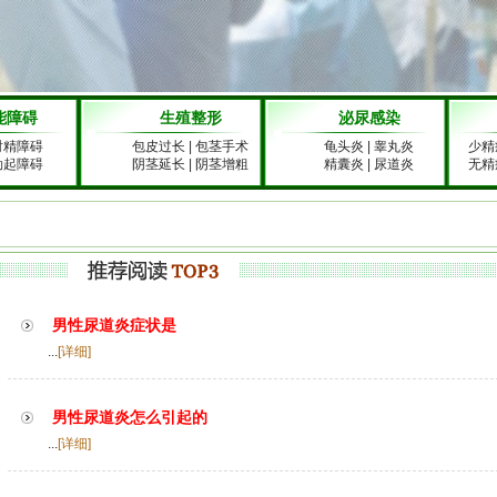
能障碍
生殖整形
泌尿感染
射精障碍
包皮过长
|
包茎手术
龟头炎
|
睾丸炎
少精
勃起障碍
阴茎延长
|
阴茎增粗
精囊炎
|
尿道炎
无精
男性尿道炎症状是
...
[详细]
男性尿道炎怎么引起的
...
[详细]