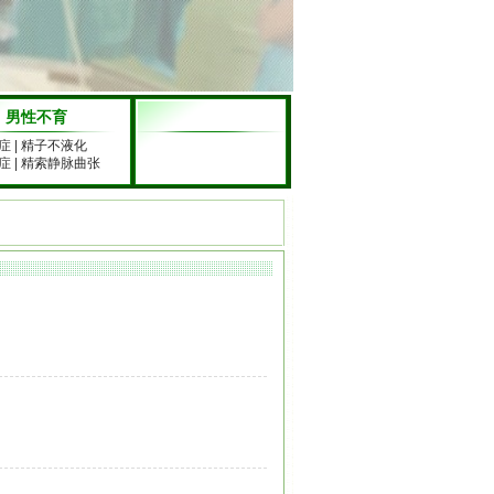
男性不育
症
|
精子不液化
症
|
精索静脉曲张