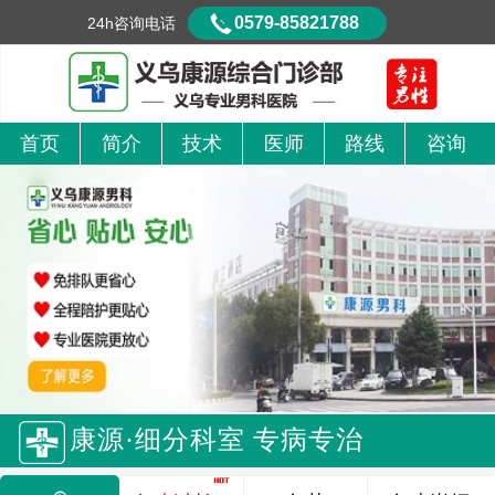
0579-85821788
24h咨询电话
首页
简介
技术
医师
路线
咨询
康源·细分科室 专病专治