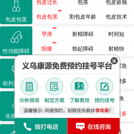
包皮过长
包茎
包皮嵌顿
包皮包茎
割包皮年龄
包皮技术
包皮包茎
早泄
射精障碍
时间短
阳痿
勃起障碍
射精快
性功能障碍
前列腺炎
前列腺痛
尿频尿急
前列腺增生
排尿不畅
夜尿增多
前列腺疾病
龟头炎
睾丸炎
尿道炎
尿相关
泌尿感染
了解更多
生殖感染
死精
少精
弱精